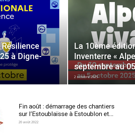
 Résilience
La 10ème édition
25 à Digne-
Inventerre « Alp
septembre au 05
2 octobre 2025
Fin août : démarrage des chantiers
sur l’Estoublaïsse à Estoublon et...
20 août 2022