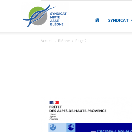
SMAB
ACCUEIL
SYNDICAT
Accueil
Bléone
Page 2
|
Syndicat
Mixte