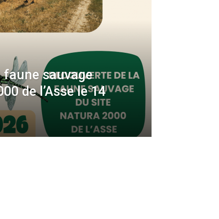
a faune sauvage
000 de l’Asse le 14