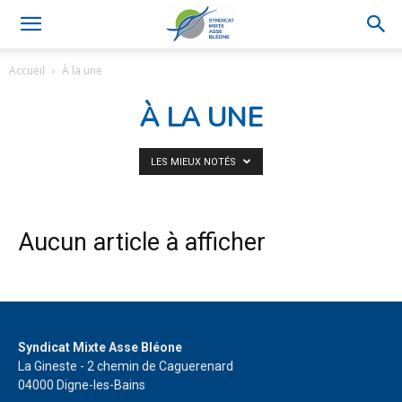
Accueil
À la une
À LA UNE
LES MIEUX NOTÉS
Aucun article à afficher
Syndicat Mixte Asse Bléone
La Gineste - 2 chemin de Caguerenard
04000 Digne-les-Bains