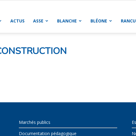
ACTUS
ASSE
BLANCHE
BLÉONE
RANCU
 CONSTRUCTION
Marchés publics
E
Documentation pédagogique
N