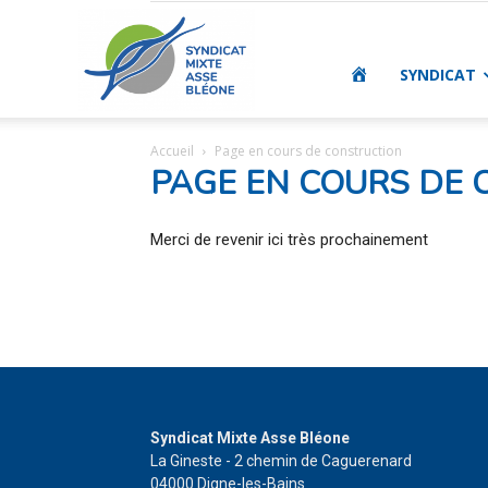
SMAB
ACCUEIL
SYNDICAT
Accueil
Page en cours de construction
PAGE EN COURS DE
|
Merci de revenir ici très prochainement
Syndicat
Mixte
Syndicat Mixte Asse Bléone
La Gineste - 2 chemin de Caguerenard
04000 Digne-les-Bains