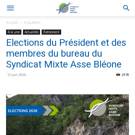
Accueil
Actualités
À la une
Actualités
Évènement
Elections du Président et des
membres du bureau du
Syndicat Mixte Asse Bléone
12 juin 2026
2978